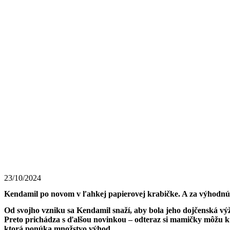
23/10/2024
Kendamil po novom v ľahkej papierovej krabičke. A za výhodnú
Od svojho vzniku sa Kendamil snaží, aby bola jeho dojčenská výž
Preto prichádza s ďalšou novinkou – odteraz si mamičky môžu k
ktorá ponúka množstvo výhod.