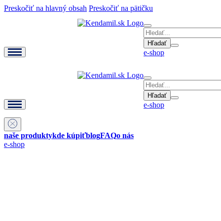
Preskočiť na hlavný obsah
Preskočiť na pätičku
Hľadať
e-shop
Hľadať
e-shop
naše produkty
kde kúpiť
blog
FAQ
o nás
e-shop