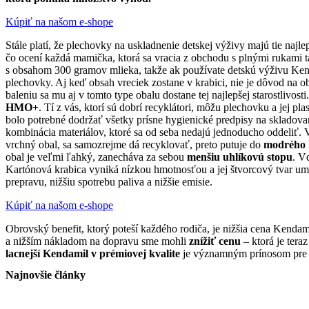
Kúpiť na našom e-shope
Stále platí, že plechovky na uskladnenie detskej výživy majú tie najle
čo ocení každá mamička, ktorá sa vracia z obchodu s plnými rukami t
s obsahom 300 gramov mlieka, takže ak používate detskú výživu Kend
plechovky. Aj keď obsah vreciek zostane v krabici, nie je dôvod na
baleniu sa mu aj v tomto type obalu dostane tej najlepšej starostlivost
HMO+
. Tí z vás, ktorí sú dobrí recyklátori, môžu plechovku a jej p
bolo potrebné dodržať všetky prísne hygienické predpisy na skladova
kombinácia materiálov, ktoré sa od seba nedajú jednoducho oddeliť.
vrchný obal, sa samozrejme dá recyklovať, preto putuje do
modrého 
obal je veľmi ľahký, zanecháva za sebou
menšiu uhlíkovú stopu
. V
Kartónová krabica vyniká nízkou hmotnosťou a jej štvorcový tvar u
prepravu, nižšiu spotrebu paliva a nižšie emisie.
Kúpiť na našom e-shope
Obrovský benefit, ktorý poteší každého rodiča, je nižšia cena Kend
a nižším nákladom na dopravu sme mohli
znížiť cenu
– ktorá je tera
lacnejší Kendamil v prémiovej kvalite
je významným prínosom pre r
Najnovšie články