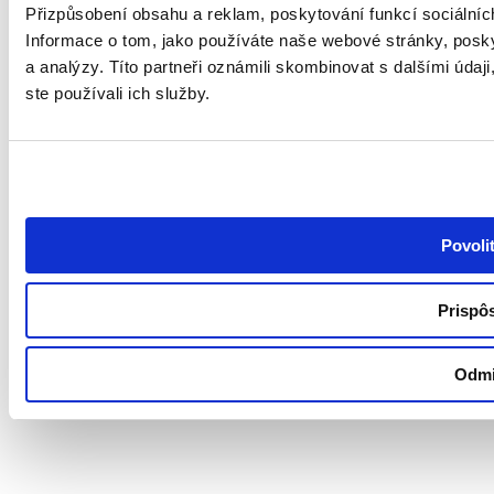
Přizpůsobení obsahu a reklam, poskytování funkcí sociální
Sledujte nás
Informace o tom, jako používáte naše webové stránky, poskyt
a analýzy.
Títo partneři oznámili skombinovat s dalšími údaj
ste používali ich služby.
2026 © Health Academy s.r.o. |
Ochrana osobných údajov
|
Cookies
Povoli
Prispô
Odmi