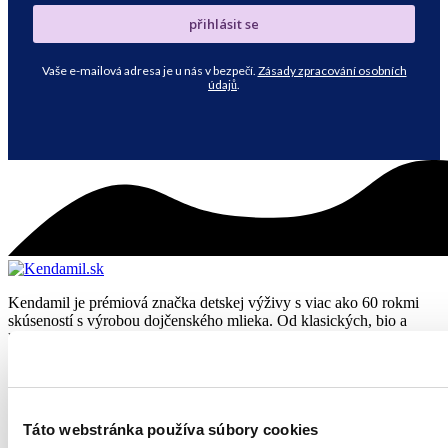
přihlásit se
Vaše e-mailová adresa je u nás v bezpečí.
Zásady zpracování osobních
údajů
.
Kendamil je prémiová značka detskej výživy s viac ako 60 rokmi
skúseností s výrobou dojčenského mlieka. Od klasických, bio a
kozích mliek až po špeciálnu výživu a doplnky – sme tu pre rodiny
na každom kroku ich rodičovskej cesty.
Kontakt
Oficiálny e-shop Kendamilu
Sekcia pre odbornú verejnosť
Táto webstránka používa súbory cookies