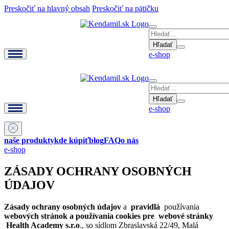
Preskočiť na hlavný obsah
Preskočiť na pätičku
Hľadať
e-shop
Hľadať
e-shop
naše produkty
kde kúpiť
blog
FAQ
o nás
e-shop
ZÁSADY OCHRANY OSOBNÝCH
ÚDAJOV
Zásady ochrany osobných údajov
a
pravidlá
používania
webových stránok a používania cookies pre
webové stránky
Health Academy s.r.o
., so sídlom Zbraslavská 22/49, Malá