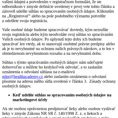
vašimi údajmi a potvrdením v registračnom formulári, že ste
odborníkom v zmysle definície uvedenej v prvej vete tohto článku a
zároveň udelíte súhlas so spracovaním osobných údajov. Kliknutím
na „Registrovať“ alebo na pole podobného významu potvrdíte
a odošlete svoju registráciu.
Vaše osobné údaje budeme spracovávať dovtedy, kým nezrušíte
svoju registráciu alebo kým neodvoláte svoj súhlas so spracúvaním
Vašich osobných údajov. Po uplynutí tejto doby ich budeme
spracúvať len vtedy, ak to stanovujú osobitné právne predpisy alebo
ak je to nevyhnutné na ochranu našich právnych nárokov, a to len v
obmedzenom nevyhnutnom rozsahu a na nevyhnutnú dobu.
Súhlas s týmto spracúvaním osobných údajov nám udeľujete
dobrovoľne a môžete ho kedykoľvek odvolať, a to zaslaním
oznámenia o odvolaní súhlasu na e-mailovú
gdpr@healthacademy.cz
alebo zaslaním oznámenia o odvolaní
písomne na adresu nášho sídla uvedenú v článku 3. Zásady ochrany
osobných údajov.
Keď udelíte súhlas so spracovaním osobných údajov na
marketingové účely
Ak ste osobou oprávnenou predpisovať lieky alebo osobou vydávať
lieky v zmysle Zákona NR SR č. 140/1998 Z. z. o liekoch a