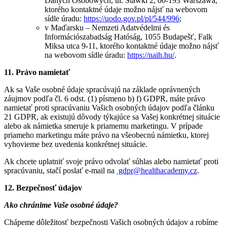
Danych Osobowych, ul. Stawki 2, 00-193 Warszawa,
ktorého kontaktné údaje možno nájsť na webovom
sídle úradu:
https://uodo.gov.pl/pl/544/996
;
v Maďarsku – Nemzeti Adatvédelmi és
Információszabadság Hatóság, 1055 Budapešť, Falk
Miksa utca 9-11, ktorého kontaktné údaje možno nájsť
na webovom sídle úradu:
https://naih.hu/
.
11. Právo namietať
Ak sa Vaše osobné údaje spracúvajú na základe oprávnených
záujmov podľa čl. 6 odst. (1) písmeno b) f) GDPR, máte právo
namietať proti spracúvaniu Vašich osobných údajov podľa článku
21 GDPR, ak existujú dôvody týkajúce sa Vašej konkrétnej situácie
alebo ak námietka smeruje k priamemu marketingu. V prípade
priameho marketingu máte právo na všeobecnú námietku, ktorej
vyhovieme bez uvedenia konkrétnej situácie.
Ak chcete uplatniť svoje právo odvolať súhlas alebo namietať proti
spracúvaniu, stačí poslať e-mail na
gdpr@healthacademy.cz
.
12. Bezpečnosť údajov
Ako chránime Vaše osobné údaje?
Chápeme dôležitosť bezpečnosti Vašich osobných údajov a robíme