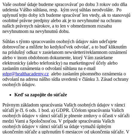
Vaše osobné údaje budeme spracovávať po dobu 3 rokov odo dňa
udelenia Vášho súhlasu, resp. kým svoj súhlas neodvoláte. Po
uplynutí tejto doby ich budeme spracúvať len vtedy, ak to stanovujú
osobitné právne predpisy alebo ak je to nevyhnutné na ochranu
našich právnych nárokov, a to len v obmedzenom rozsahu
nevyhnutnom na nevyhnutnú dobu.
Súhlas s týmto spracovaním osobných údajov nám udeľujete
dobrovoľne a môžete ho kedykoľvek odvolať, a to buď kliknutím
na príslušný odkaz v zasielanom newsletteri/reklamnom oznámení
alebo v inom obdobnom dokumente, ktorý Vám zasielame
elektronicky (alebo telefonicky) na marketingové účely alebo
zaslaním oznámenia o odvolaní súhlasu na e-mail
gdpr
@
healthacademy.cz
alebo zaslaním písomného oznámenia o
odvolaní na adresu nášho sídla uvedenú v článku 3. Zásad ochrany
osobných údajov.
Keď sa zapojíte do súťaže
Právnym základom spracúvania Vašich osobných údajov v rámci
súťaží je čl. 6 ods. 1 bod. a) GDPR. Účelom spracúvania Vašich
osobných údajov v rámci súťaží je plnenie zmluvy o účasti v súťaži
medzi Vami a Spoločnosťou. V prípade spracúvania Vašich
osobných údajov v rámci súťaží sa údaje vymažú úplným
ukončením súťaže a uplynutím 6 mesiacov od ukončenia súťaže. V