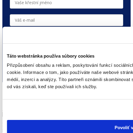
přihlásit se
Táto webstránka používa súbory cookies
Vaše e-mailová adresa je u nás v bezpečí.
Zásady zpracování osobních
údajů
.
Přizpůsobení obsahu a reklam, poskytování funkcí sociální
cookie.
Informace o tom, jako používáte naše webové stránky
médií, inzerci a analýzy.
Títo partneři oznámili skombinovat 
od vás získali, keď ste používali ich služby.
Kendamil je prémiová značka detskej výživy s viac ako 60 rokmi
Povoliť 
skúseností s výrobou dojčenského mlieka. Od klasických, bio a