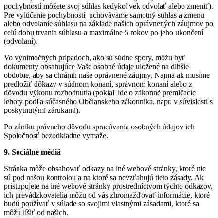
pochybností môžete svoj súhlas kedykoľvek odvolať alebo zmeniť).
Pre vylúčenie pochybností uchovávame samotný súhlas a zmenu
alebo odvolanie súhlasu na základe našich oprávnených záujmov po
celú dobu trvania súhlasu a maximálne 5 rokov po jeho ukončení
(odvolaní).
Vo výnimočných prípadoch, ako sú súdne spory, môžu byť
dokumenty obsahujúce Vaše osobné údaje uložené na dlhšie
obdobie, aby sa chránili naše oprávnené záujmy. Najmä ak musíme
predložiť dôkazy v súdnom konaní, správnom konaní alebo z
dôvodu výkonu rozhodnutia (pokiaľ ide o zákonné premlčacie
lehoty podľa súčasného Občianskeho zákonníka, napr. v súvislosti s
poskytnutými zárukami).
Po zániku právneho dôvodu spracúvania osobných údajov ich
Spoločnosť bezodkladne vymaže.
9. Sociálne médiá
Stránka môže obsahovať odkazy na iné webové stránky, ktoré nie
sú pod našou kontrolou a na ktoré sa nevzťahujú tieto zásady. Ak
pristupujete na iné webové stránky prostredníctvom týchto odkazov,
ich prevádzkovatelia môžu od vás zhromažďovať informácie, ktoré
budú používať v súlade so svojimi vlastnými zásadami, ktoré sa
môžu líšiť od našich.