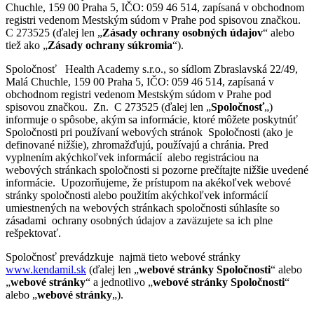
Chuchle, 159 00 Praha 5, IČO: 059 46 514, zapísaná v obchodnom
registri vedenom Mestským súdom v Prahe pod spisovou značkou.
C 273525
(
ďalej len „
Zásady ochrany osobných údajov
“ alebo
tiež ako „
Zásady ochrany súkromia
“).
Spoločnosť Health Academy s.r.o., so sídlom Zbraslavská 22/49,
Malá Chuchle, 159 00 Praha 5, IČO: 059 46 514, zapísaná v
obchodnom registri vedenom Mestským súdom v Prahe pod
spisovou značkou. Zn. C 273525 (ďalej len „
Spoločnosť
„)
informuje o spôsobe, akým sa informácie, ktoré môžete poskytnúť
Spoločnosti pri používaní webových stránok Spoločnosti (ako je
definované nižšie), zhromažďujú, používajú a chránia. Pred
vyplnením akýchkoľvek informácií alebo registráciou na
webových stránkach spoločnosti si pozorne prečítajte nižšie uvedené
informácie. Upozorňujeme, že prístupom na akékoľvek webové
stránky spoločnosti alebo použitím akýchkoľvek informácií
umiestnených na webových stránkach spoločnosti súhlasíte so
zásadami ochrany osobných údajov a zaväzujete sa ich plne
rešpektovať.
Spoločnosť prevádzkuje najmä tieto webové stránky
www.kendamil.sk
(ďalej len „
webové stránky Spoločnosti
“ alebo
„
webové stránky
“ a jednotlivo „
webové stránky
Spoločnosti
“
alebo „
webové stránky
„).