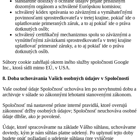
štandardné doložky o ochrane údajov prijaté príslušným
dozorným orgánom a schválené Európskou komisiou;
schválený kódex správania so záväznými a vymáhateľnými
povinnosťami sprostredkovateľa v tretej krajine, pokiaľ ide o
uplatňovanie primeraných záruk, a to aj pokiaľ ide o práva
dotknutých osôb;
schválený certifikačný mechanizmus spolu so záväznými a
vynútiteľnými záväzkami sprostredkovateľa v tretej krajine
uplatňovať primerané záruky, a to aj pokiaľ ide o práva
dotknutých osôb.
Súbory cookie zahŕňajú okrem iného služby spoločnosti Google
Inc., ktorá sídli mimo EÚ, v USA.
8. Doba uchovávania Vašich osobných údajov v Spoločnosti
Vaše osobné údaje Spoločnosť uchováva len po nevyhnutnú dobu a
archivuje v súlade so zákonnými lehotami stanovenými zákonom.
Spoločnosť má nastavené prísne interné pravidlá, ktoré overujú
zákonnosť držby osobných údajov; Spoločnosť neuchováva osobné
údaje dlhšie, ako je povolené.
Údaje, ktoré spracovávame na základe Vášho súhlasu, uchovávame
dovtedy, kým je nám súhlas platne udelený. Po uplynutí tejto doby
budete opäť požiadaní o udelenie súhlasu (pre vylúčenie