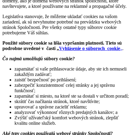
domény, ako je doména webových stránok spoločnosti, ktoré
navštevujete, a ktoré používame na reklamné a propagačné účely.
Legislatíva stanovuje, že môžeme ukladať cookies na vašom
zariadení, ak sú nevyhnutne potrebné na prevádzku webových
stránok Spoločnosti. Pre všetky ostatné typy súborov cookie
potrebujeme Váš súhlas.
Použité súbory cookie sa líšia vypršaním platnosti. Tieto sú
podrobne uvedené v časti „
Vyhlásenie o súboroch cookie
„
.
Čo najmä umožňujú
súbory cookie
?
zapamätať si vaše prihlasovacie údaje, aby ste ich nemuseli
zakaždým zadávať;
zaistiť bezpečnosť po prihlásení;
zabezpečiť konzistentnosť celej stránky a jej správnu
funkčnosť;
zapamätať si miesto, na ktoré ste sa dostali v určitom poradí;
skrátiť čas načítania stránok, ktoré navštívite;
upravovať a správne zacieliť reklamu;
analyzovať výkonnosť rôznych predajných kanálov; a
Zvýšiť užívateľský komfort webových stránok, zlepšiť
kvalitu online služieb.
Aké typy cookies používajú webové stránky Spoločnosti?