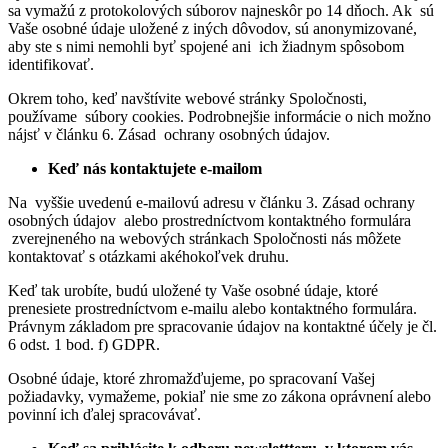
sa vymažú z protokolových súborov najneskôr po 14 dňoch. Ak sú
Vaše osobné údaje uložené z iných dôvodov, sú anonymizované,
aby ste s nimi nemohli byť spojené ani ich žiadnym spôsobom
identifikovať.
Okrem toho, keď navštívite webové stránky Spoločnosti,
používame súbory cookies. Podrobnejšie informácie o nich možno
nájsť v článku 6. Zásad ochrany osobných údajov.
Keď nás kontaktujete e-mailom
Na vyššie uvedenú e-mailovú adresu v článku 3. Zásad ochrany
osobných údajov alebo prostredníctvom kontaktného formulára
zverejneného na webových stránkach Spoločnosti nás môžete
kontaktovať s otázkami akéhokoľvek druhu.
Keď tak urobíte, budú uložené ty Vaše osobné údaje, ktoré
prenesiete prostredníctvom e-mailu alebo kontaktného formulára.
Právnym základom pre spracovanie údajov na kontaktné účely je čl.
6 odst. 1 bod. f) GDPR.
Osobné údaje, ktoré zhromažďujeme, po spracovaní Vašej
požiadavky, vymažeme, pokiaľ nie sme zo zákona oprávnení alebo
povinní ich ďalej spracovávať.