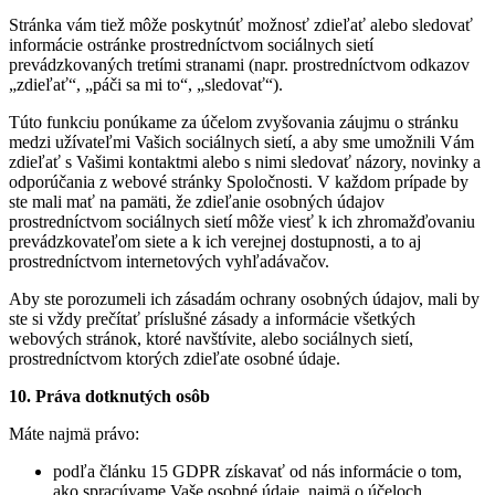
Stránka vám tiež môže poskytnúť možnosť zdieľať alebo sledovať
informácie ostránke prostredníctvom sociálnych sietí
prevádzkovaných tretími stranami (napr. prostredníctvom odkazov
„zdieľať“, „páči sa mi to“, „sledovať“).
Túto funkciu ponúkame za účelom zvyšovania záujmu o stránku
medzi užívateľmi Vašich sociálnych sietí, a aby sme umožnili Vám
zdieľať s Vašimi kontaktmi alebo s nimi sledovať názory, novinky a
odporúčania z webové stránky Spoločnosti. V každom prípade by
ste mali mať na pamäti, že zdieľanie osobných údajov
prostredníctvom sociálnych sietí môže viesť k ich zhromažďovaniu
prevádzkovateľom siete a k ich verejnej dostupnosti, a to aj
prostredníctvom internetových vyhľadávačov.
Aby ste porozumeli ich zásadám ochrany osobných údajov, mali by
ste si vždy prečítať príslušné zásady a informácie všetkých
webových stránok, ktoré navštívite, alebo sociálnych sietí,
prostredníctvom ktorých zdieľate osobné údaje.
10. Práva dotknutých osôb
Máte najmä právo:
podľa článku 15 GDPR získavať od nás informácie o tom,
ako spracúvame Vaše osobné údaje, najmä o účeloch