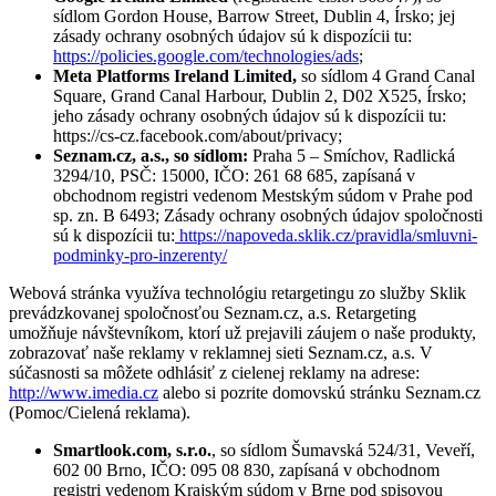
sídlom Gordon House, Barrow Street, Dublin 4, Írsko; jej
zásady ochrany osobných údajov sú k dispozícii tu:
https://policies.google.com/technologies/ads
;
Meta Platforms Ireland Limited,
so sídlom 4 Grand Canal
Square, Grand Canal Harbour, Dublin 2, D02 X525, Írsko;
jeho zásady ochrany osobných údajov sú k dispozícii tu:
https://cs-cz.facebook.com/about/privacy
;
Seznam.cz, a.s., so sídlom:
Praha 5 – Smíchov, Radlická
3294/10, PSČ: 15000, IČO: 261 68 685, zapísaná v
obchodnom registri vedenom Mestským súdom v Prahe pod
sp. zn. B 6493; Zásady ochrany osobných údajov spoločnosti
sú k dispozícii tu:
https://napoveda.sklik.cz/pravidla/smluvni-
podminky-pro-inzerenty/
Webová stránka využíva technológiu retargetingu zo služby Sklik
prevádzkovanej spoločnosťou Seznam.cz, a.s. Retargeting
umožňuje návštevníkom, ktorí už prejavili záujem o naše produkty,
zobrazovať naše reklamy v reklamnej sieti Seznam.cz, a.s. V
súčasnosti sa môžete odhlásiť z cielenej reklamy na adrese:
http://www.imedia.cz
alebo si pozrite domovskú stránku Seznam.cz
(Pomoc/Cielená reklama).
Smartlook.com, s.r.o.
, so sídlom Šumavská 524/31, Veveří,
602 00 Brno, IČO: 095 08 830, zapísaná v obchodnom
registri vedenom Krajským súdom v Brne pod spisovou