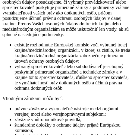
osobných údajov posudzujeme, či vybraný prevádzkovateľ alebo
sprostredkovateľ poskytuje primerané záruky a podmienky vrátane
vymáhateľnosti vašich práv ako dotknutých osôb, pričom
posudzujeme účinnú právnu ochranu osobných údajov v danej
krajine. Prenos Vašich osobných údajov do tretích krajín alebo
medzinárodným organizáciám sa môže uskutočniť len vtedy, ak sú
splnené nasledujúce podmienky:
existuje rozhodnutie Európskej komisie voči vybranej tretej
krajine/medzinárodnej organizácii, v ktorej sa zistilo, že tretia
krajina/medzinárodná organizácia zabezpečuje primeranú
úroveň ochrany osobných údajov;
vybraný sprostredkovateľ alebo subdodávateľ je schopný
poskytnúť primerané organizačné a technické záruky a v
krajine tohto sprostredkovateľa, ďalšieho sprostredkovateľa,
je vymáhateľnosť práv dotknutých osôb a účinná právna
ochrana dotknutých osôb.
Vhodnými zárukami môžu byť:
právne záväzné a vykonateľné nástroje medzi orgánmi
verejnej moci alebo verejnoprávnymi subjektmi;
záväzné vnútropodnikové pravidlá;
štandardné doložky o ochrane údajov prijaté Európskou
komisiou;