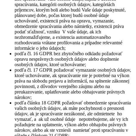
spracúvania, kategórii osobných údajov, kategóriách
príjemcov, ktorým boli alebo budú Vaše údaje poskytnuté,
plánovanej dobe, počas ktorej budú osobné údaje
uchovávané, existencii práva na opravu, vymazanie,
obmedzenie spracúvania alebo námietky, existencii práva
podať sťažnosť, vzniku V vaše údaje, ak ich
nezhromažďujeme, a existencia automatizovaného
rozhodovania vrátane profilovania a prípadne relevantné
informácie o jeho údajoch;
podľa čl. 16 GDPR bez zbytočného odkladu požadovať
opravu nesprávnych osobných údajov alebo doplnenie
osobných údajov, ktoré uchovávame;
podľa čl. 17 GDPR požadovať vymazanie osobných údajov,
ktoré uchovávame, ak spracúvanie nie je potrebné na výkon
práva na slobodu prejavu a informácií, na splnenie zákonnej
povinnosti, z dôvodov verejného záujmu alebo na
preukazovanie, uplatňovanie alebo obhajovanie právnych
nárokov;
podľa článku 18 GDPR požadovať obmedzenie spracúvania
vašich osobných údajov, ak máte pochybnosti o presnosti
údajov, ak je spracúvanie nezákonné, ale odmietnete ho
vymazať, a ak už osobné údaje nepotrebujeme, ale vy ich
požadujete na uplatnenie, výkon alebo obhajobu právnych
nárokov, alebo ak ste vzniesli namietať proti spracúvaniu v
súlade s článkom 21 GDPR;