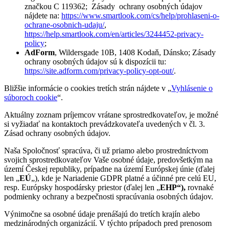
značkou C 119362; Zásady ochrany osobných údajov
nájdete na:
https://www.smartlook.com/cs/help/prohlaseni-o-
ochrane-osobnich-udaju/
,
https://help.smartlook.com/en/articles/3244452-privacy-
policy
;
AdForm
, Wildersgade 10B, 1408 Kodaň, Dánsko; Zásady
ochrany osobných údajov sú k dispozícii tu:
https://site.adform.com/privacy-policy-opt-out/
.
Bližšie informácie o cookies tretích strán nájdete v „
Vyhlásenie o
súboroch cookie
“.
Aktuálny zoznam príjemcov vrátane sprostredkovateľov, je možné
si vyžiadať na kontaktoch prevádzkovateľa uvedených v čl. 3.
Zásad ochrany osobných údajov.
Naša Spoločnosť spracúva, či už priamo alebo prostredníctvom
svojich sprostredkovateľov Vaše osobné údaje, predovšetkým na
území Českej republiky, prípadne na území Európskej únie (ďalej
len „
EÚ
„), kde je Nariadenie GDPR platné a účinné pre celú EU,
resp. Európsky hospodársky priestor (ďalej len „
EHP“),
rovnaké
podmienky ochrany a bezpečnosti spracúvania osobných údajov.
Výnimočne sa osobné údaje prenášajú do tretích krajín alebo
medzinárodných organizácií. V týchto prípadoch pred prenosom