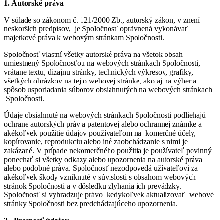
1. Autorské práva
V súlade so zákonom č. 121/2000 Zb., autorský zákon, v znení
neskorších predpisov, je Spoločnosť oprávnená vykonávať
majetkové práva k webovým stránkam Spoločnosti.
Spoločnosť vlastní všetky autorské práva na všetok obsah
umiestnený Spoločnosťou na webových stránkach Spoločnosti,
vrátane textu, dizajnu stránky, technických výkresov, grafiky,
všetkých obrázkov na tejto webovej stránke, ako aj na výber a
spôsob usporiadania súborov obsiahnutých na webových stránkach
Spoločnosti.
Údaje obsiahnuté na webových stránkach Spoločnosti podliehajú
ochrane autorských práv a patentovej alebo ochrannej známke a
akékoľvek použitie údajov používateľom na komerčné účely,
kopírovanie, reprodukciu alebo iné zaobchádzanie s nimi je
zakázané. V prípade nekomerčného použitia je používateľ povinný
ponechať si všetky odkazy alebo upozornenia na autorské práva
alebo podobné práva. Spoločnosť nezodpovedá užívateľovi za
akékoľvek škody vzniknuté v súvislosti s obsahom webových
stránok Spoločnosti a v dôsledku zlyhania ich prevádzky.
Spoločnosť si vyhradzuje právo kedykoľvek aktualizovať webové
stránky Spoločnosti bez predchádzajúceho upozornenia.