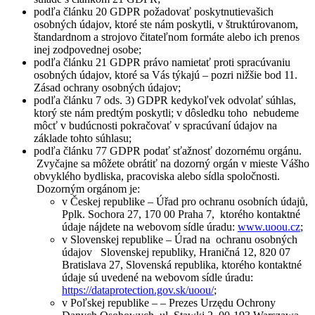
podľa článku 20 GDPR požadovať poskytnutievašich
osobných údajov, ktoré ste nám poskytli, v štruktúrovanom,
štandardnom a strojovo čitateľnom formáte alebo ich prenos
inej zodpovednej osobe;
podľa článku 21 GDPR právo namietať proti spracúvaniu
osobných údajov, ktoré sa Vás týkajú – pozri nižšie bod 11.
Zásad ochrany osobných údajov;
podľa článku 7 ods. 3) GDPR kedykoľvek odvolať súhlas,
ktorý ste nám predtým poskytli; v dôsledku toho nebudeme
môcť v budúcnosti pokračovať v spracúvaní údajov na
základe tohto súhlasu;
podľa článku 77 GDPR podať sťažnosť dozornému orgánu.
Zvyčajne sa môžete obrátiť na dozorný orgán v mieste Vášho
obvyklého bydliska, pracoviska alebo sídla spoločnosti.
Dozorným orgánom je:
v Českej republike – Úřad pro ochranu osobních údajů,
Pplk. Sochora 27, 170 00 Praha 7, ktorého kontaktné
údaje nájdete na webovom sídle úradu:
www.uoou.cz
;
v Slovenskej republike – Úrad na ochranu osobných
údajov Slovenskej republiky, Hraničná 12, 820 07
Bratislava 27, Slovenská republika, ktorého kontaktné
údaje sú uvedené na webovom sídle úradu:
https://dataprotection.gov.sk/uoou/
;
v Poľskej republike – – Prezes Urzędu Ochrony