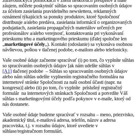
zdravotníckych pomôckach v znení neskorších predpisov a máte
záujem, môžete poskytnúť súhlas so spracovaním osobných údajov
za účelom zasielania pravidelného newslettera, reklamných
oznámení týkajúcich sa ponuky produktov, ktoré Spoločnosť
distribuuje a/alebo predáva, zasielania informácií o organizovaných
podujatiach, zasielania propagačných materiálov určených pre
profesionálov a/alebo verejnosť, kontaktovania pri vykonávaní
prieskumu trhu a marketingového prieskumu (ďalej spoločne len
„
marketingové účely
„). Kontakt (odoslanie) sa vykonáva osobnou
návštevou, poštou v tlačenej podobe, e-mailom alebo telefonicky.
Vaše osobné údaje začneme spracúvať (i) po tom, čo vyplníte súhlas
so spracúvaním osobných údajov [ak nám udelíte súhlas v
[A1]
tlačenej podobe – Súhlas so spracovaním osobných údajov
alebo nám súhlas udelíte vyplnením registračného formulára na
internetové stránke Spoločnosti za naši osobní účasti (napr. na
kongresu)] alebo (ii) po tom, čo vyplníte príslušný registračný
formulár na internetových stránkach Spoločnosti a potvrdíte Váš
súhlas s marketingovými účely podľa pokynov v e-maile, ktorý od
nás dostanete.
Vaše osobné údaje budeme spracúvať v rozsahu – meno, priezvisko,
akademický titul, e-mailová adresa, telefón, názov a adresa
pracoviska, t.j. v rozsahu údajov, ktoré uvediete v
súhlase/registračnom formulári.