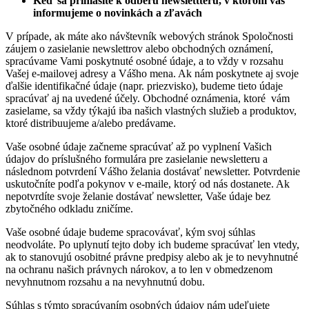
Keď sa prihlásite k odberu newslettteru, v ktorom vás
informujeme o novinkách a zľavách
V prípade, ak máte ako návštevník webových stránok Spoločnosti
záujem o zasielanie newslettrov alebo obchodných oznámení,
spracúvame Vami poskytnuté osobné údaje, a to vždy v rozsahu
Vašej e-mailovej adresy a Vášho mena. Ak nám poskytnete aj svoje
ďalšie identifikačné údaje (napr. priezvisko), budeme tieto údaje
spracúvať aj na uvedené účely. Obchodné oznámenia, ktoré vám
zasielame, sa vždy týkajú iba našich vlastných služieb a produktov,
ktoré distribuujeme a/alebo predávame.
Vaše osobné údaje začneme spracúvať až po vyplnení Vašich
údajov do príslušného formulára pre zasielanie newsletteru a
následnom potvrdení Vášho želania dostávať newsletter. Potvrdenie
uskutočníte podľa pokynov v e-maile, ktorý od nás dostanete. Ak
nepotvrdíte svoje želanie dostávať newsletter, Vaše údaje bez
zbytočného odkladu zničíme.
Vaše osobné údaje budeme spracovávať, kým svoj súhlas
neodvoláte. Po uplynutí tejto doby ich budeme spracúvať len vtedy,
ak to stanovujú osobitné právne predpisy alebo ak je to nevyhnutné
na ochranu našich právnych nárokov, a to len v obmedzenom
nevyhnutnom rozsahu a na nevyhnutnú dobu.
Súhlas s týmto spracúvaním osobných údajov nám udeľujete