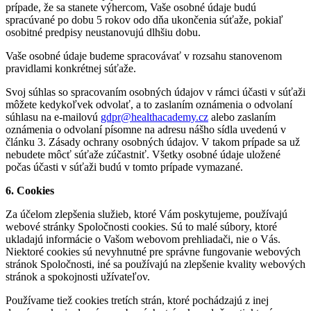
prípade, že sa stanete výhercom, Vaše osobné údaje budú
spracúvané po dobu 5 rokov odo dňa ukončenia súťaže, pokiaľ
osobitné predpisy neustanovujú dlhšiu dobu.
Vaše osobné údaje budeme spracovávať v rozsahu stanovenom
pravidlami konkrétnej súťaže.
Svoj súhlas so spracovaním osobných údajov v rámci účasti v súťaži
môžete kedykoľvek odvolať, a to zaslaním oznámenia o odvolaní
súhlasu na e-mailovú
gdpr@healthacademy.cz
alebo zaslaním
oznámenia o odvolaní písomne na adresu nášho sídla uvedenú v
článku 3. Zásady ochrany osobných údajov. V takom prípade sa už
nebudete môcť súťaže zúčastniť. Všetky osobné údaje uložené
počas účasti v súťaži budú v tomto prípade vymazané.
6. Cookies
Za účelom zlepšenia služieb, ktoré Vám poskytujeme, používajú
webové stránky Spoločnosti cookies. Sú to malé súbory, ktoré
ukladajú informácie o Vašom webovom prehliadači, nie o Vás.
Niektoré cookies sú nevyhnutné pre správne fungovanie webových
stránok Spoločnosti, iné sa používajú na zlepšenie kvality webových
stránok a spokojnosti užívateľov.
Používame tiež cookies tretích strán, ktoré pochádzajú z inej