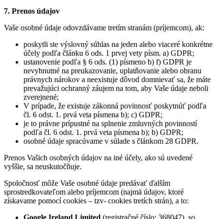
7. Prenos údajov
Vaše osobné údaje odovzdávame tretím stranám (príjemcom), ak:
poskytli ste výslovný súhlas na jeden alebo viaceré konkrétne
účely podľa článku 6 ods. 1 prvej vety písm. a) GDPR;
ustanovenie podľa § 6 ods. (1) písmeno b) f) GDPR je
nevyhnutné na preukazovanie, uplatňovanie alebo obranu
právnych nárokov a neexistuje dôvod domnievať sa, že máte
prevažujúci ochranný záujem na tom, aby Vaše údaje neboli
zverejnené;
V prípade, že existuje zákonná povinnosť poskytnúť podľa
čl. 6 odst. 1. prvá veta písmena b); c) GDPR;
je to právne prípustné na splnenie zmluvných povinností
podľa čl. 6 odst. 1. prvá veta písmena b); b) GDPR;
osobné údaje spracúvame v súlade s článkom 28 GDPR.
Prenos Vašich osobných údajov na iné účely, ako sú uvedené
vyššie, sa neuskutočňuje.
Spoločnosť môže Vaše osobné údaje predávať ďalším
sprostredkovateľom alebo príjemcom (najmä údajov, ktoré
získavame pomocí cookies – tzv- cookies tretích strán), a to:
Google Ireland Limited
(registračné číslo: 368047), so