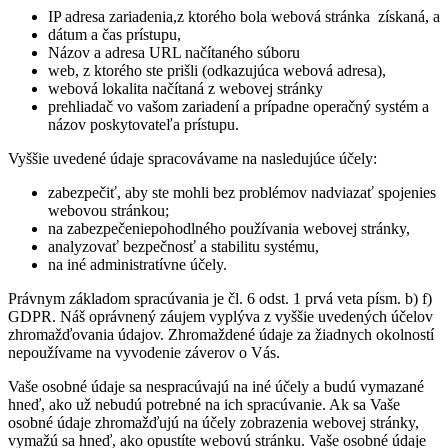
IP adresa zariadenia,z ktorého bola webová stránka získaná, a
dátum a čas prístupu,
Názov a adresa URL načítaného súboru
web, z ktorého ste prišli (odkazujúca webová adresa),
webová lokalita načítaná z webovej stránky
prehliadač vo vašom zariadení a prípadne operačný systém a
názov poskytovateľa prístupu.
Vyššie uvedené údaje spracovávame na nasledujúce účely:
zabezpečiť, aby ste mohli bez problémov nadviazať spojenies
webovou stránkou;
na zabezpečeniepohodlného používania webovej stránky,
analyzovať bezpečnosť a stabilitu systému,
na iné administratívne účely.
Právnym základom spracúvania je čl. 6 odst. 1 prvá veta písm. b) f)
GDPR. Náš oprávnený záujem vyplýva z vyššie uvedených účelov
zhromažďovania údajov. Zhromaždené údaje za žiadnych okolností
nepoužívame na vyvodenie záverov o Vás.
Vaše osobné údaje sa nespracúvajú na iné účely a budú vymazané
hneď, ako už nebudú potrebné na ich spracúvanie. Ak sa Vaše
osobné údaje zhromažďujú na účely zobrazenia webovej stránky,
vymažú sa hneď, ako opustíte webovú stránku. Vaše osobné údaje