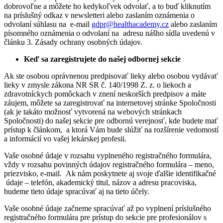
dobrovoľne a môžete ho kedykoľvek odvolať, a to buď kliknutím
na príslušný odkaz v newsletteri alebo zaslaním oznámenia o
odvolaní súhlasu na e-mail
gdpr
@
healthacademy.cz
alebo zaslaním
písomného oznámenia o odvolaní na adresu nášho sídla uvedenú v
článku 3. Zásady ochrany osobných údajov.
Keď sa zaregistrujete do našej odbornej sekcie
Ak ste osobou oprávnenou predpisovať lieky alebo osobou vydávať
lieky v zmysle zákona NR SR č. 140/1998 Z. z. o liekoch a
zdravotníckych pomôckach v znení neskorších predpisov a máte
záujem, môžete sa zaregistrovať na internetovej stránke Spoločnosti
(ak je takáto možnosť vytvorená na webových stránkach
Spoločnosti) do našej sekcie pre odbornú verejnosť, kde budete mať
prístup k článkom, a ktorá Vám bude slúžiť na rozšírenie vedomostí
a informácií vo vašej lekárskej profesii.
Vaše osobné údaje v rozsahu vyplneného registračného formulára,
vždy v rozsahu povinných údajov registračného formulára – meno,
priezvisko, e-mail. Ak nám poskytnete aj svoje ďalšie identifikačné
údaje – telefón, akademický titul, názov a adresu pracoviska,
budeme tieto údaje spracúvať aj na tieto účely.
Vaše osobné údaje začneme spracúvať až po vyplnení príslušného
registračného formulára pre prístup do sekcie pre profesionálov s