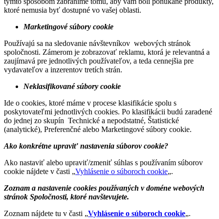
týmto spôsobom zabránime tomu, aby vám boli ponúkané produkty,
ktoré nemusia byť dostupné vo vašej oblasti.
Marketingové súbory cookie
Používajú sa na sledovanie návštevníkov webových stránok
spoločnosti. Zámerom je zobrazovať reklamu, ktorá je relevantná a
zaujímavá pre jednotlivých používateľov, a teda cennejšia pre
vydavateľov a inzerentov tretích strán.
Neklasifikované súbory cookie
Ide o cookies, ktoré máme v procese klasifikácie spolu s
poskytovateľmi jednotlivých cookies. Po klasifikácii budú zaradené
do jednej zo skupín Technické a nepodstatné, Štatistické
(analytické), Preferenčné alebo Marketingové súbory cookie.
Ako konkrétne upraviť nastavenia súborov cookie?
Ako nastaviť alebo upraviť/zmeniť súhlas s používaním súborov
cookie nájdete v časti „
Vyhlásenie o súboroch cookie
„.
Zoznam a nastavenie cookies používaných v doméne webových
stránok Spoločnosti, ktoré navštevujete.
Zoznam nájdete tu v časti „
Vyhlásenie o súboroch cookie
„.