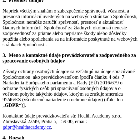
2.
Presnosť údajov
Napriek všetkým snahám o zabezpečenie správnosti, včasnosti a
presnosti informácií uvedených na webových stránkach Spoločnosti,
Spoločnosť nemôže zaručiť správnosť, presnosť a aktuálnosť
žiadnych informácií. Spoločnosť za žiadnych okolností nenesie
zodpovednosť za priame alebo nepriame škody alebo dôsledky
použitia alebo spoliehania sa na informácie poskytnuté na webových
stránkach Spoločnosti.
3.
Meno a kontaktné údaje prevádzkovateľa zodpovedného za
spracovanie osobných údajov
Zásady ochrany osobných údajov sa vzťahujú na údaje spracúvané
Spoločnosťou ako prevádzkovateľom [podľa článku 4 ods. 7.
Nariadenia Európskeho parlamentu a Rady (EÚ) 2016/679 o
ochrane fyzických osôb pri spracúvaní osobných údajov a o
voľnom pohybe takýchto údajov, ktorým sa zrušuje smernica
95/46/ES (všeobecné nariadenie o ochrane údajov) (ďalej len
„
GDPR“
)].
Kontaktné údaje prevádzkovateľa sú: Health Academy s.r.o.,
Zbraslavská 22/49, Praha 5, 159 00, email:
gdpr@healthacademy.cz
.
4.
Rozsah