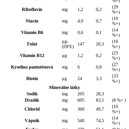
%+)
(29
Riboflavín
mg
1,2
0,2
%+)
(10
Niacín
mg
4,9
0,7
%+)
(14
Vitamín B6
mg
0,6
0,1
%+)
μg-
(16
Folát
147
20,3
(DFE)
%+)
(25
Vitamín B12
μg
1,2
0,2
%+)
(27
Kyselina pantoténová
mg
6
0,8
%+)
(33
Biotín
μg
24
3,3
%+)
Minerálne látky
Sodík
mg
205
28,3
Draslík
mg
605
83,5
(8 %+ )
(10
Chlorid
mg
360
49,7
%+)
(14
Vápnik
mg
540
74,5
%+)