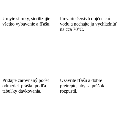
Umyte si ruky, sterilizujte
Prevarte čerstvú dojčenskú
všetko vybavenie a fľašu.
vodu a nechajte ju vychladnúť
na cca 70°C.
Pridajte zarovnaný počet
Uzavrite fľašu a dobre
odmeriek prášku podľa
pretrepte, aby sa prášok
tabuľky dávkovania.
rozpustil.