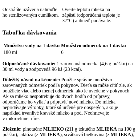
Odstráňte uzáver a nahraďte
Overte teplotu mlieka na
ho sterilizovaným cumlíkom.
zápästí (odporúčaná teplota je
37°C) a ihneď podávajte.
Tabuľka dávkovania
Množstvo vody na 1 dávku
Množstvo odmerok na 1 dávku
180 ml
6
Odporúčané dávkovanie:
1 zarovnaná odmerka (4,6 g prášku) na
30 ml vody a zodpovedá 96 kJ (23 kcal).
Dôležitý návod na kŕmenie:
Použite správne množstvo
zarovnaných odmeriek podľa pokynov. Dieťa sa môže cítiť zle, ak
použijete viac alebo menej odmeriek, ako je uvedené v pokynoch.
Ak sa mlieko nespotrebuje do dvoch hodín od prípravy,
odporúčame ho vyliať a pripraviť nové mlieko. Do mlieka
nepridávajte výrobky, ktoré sú určené pre dospelých, ako je
napríklad trvanlivé kravské mlieko a pod. Neohrievajte
v mikrovlnnej rúre.
Zloženie:
p
lnotučné
MLIEKO
(211 g tekutého
MLIEKA
na 100 g
prášku), laktóza (z
MLIEKA
), srvátková bielkovina (z
MLIEKA
),