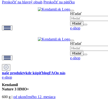
Preskočiť na hlavný obsah
Preskočiť na pätičku
Hľadať
e-shop
Hľadať
e-shop
naše produkty
kde kúpiť
blog
FAQ
o nás
e-shop
Kendamil
Nature 3 HMO+
600 g |
od ukončeného 12. mesiaca