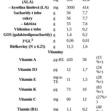
(ALA)
– kyselina linolová (LA)
mg
3000
414
Sacharidy t toho
g
56
7,7
cukry
g
56
7,7
– laktóza
g
55
7,6
Vláknina z toho
g
1,5
0,2
GOS (galaktooligosacharidy)
g
1,4
0,2
3
g
0,06
0,01
3’GL
Bielkoviny (N x 6.25)
g
11,5
1,6
Vitamíny
(15
Vitamín A
μg-RE
420
58
%+)
(24
Vitamín D3
μg
12
1,7
%+)
mg-α-
(28
Vitamín E
11
1,5
TE
%+)
(83
Vitamín K
μg
73
10
%+)
(27%+
Vitamín C
mg
90
12
)
(40
Tiamín (B1)
mg
1,1
0,2