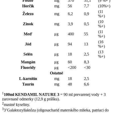
Fosfor
mg
370
51,1
(9 %+ )
Horčík
mg
56
7,7
(10%+)
(11
Železo
mg
6,2
0,9
%+)
(10
Zinok
mg
3,9
0,5
%+)
(11
Meď
μg
400
55
%+)
(16
Jód
μg
94
13
%+)
(13
Selén
μg
18
2,5
%+)
Mangán
μg
60
8,3
Fluoridy
μg
<200
<30
Ostatné
L-karnitín
mg
18
2,5
Taurín
mg
48
6,6
1
100ml KENDAMIL NATURE 3
= 90 ml prevarenej vody + 3
zarovnané odmerky (12,9 g prášku).
2
mastné kyseliny.
3
3’Galaktozyllaktóza (oligosacharid materského mlieka, patriaci do