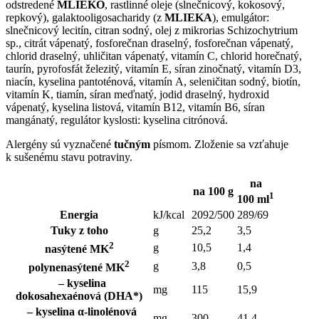
odstredené
MLIEKO
, rastlinné oleje (slnečnicový, kokosový,
repkový), galaktooligosacharidy (z
MLIEKA
), emulgátor:
slnečnicový lecitín, citran sodný, olej z mikrorias Schizochytrium
sp., citrát vápenatý, fosforečnan draselný, fosforečnan vápenatý,
chlorid draselný, uhličitan vápenatý, vitamín C, chlorid horečnatý,
taurín, pyrofosfát železitý, vitamín E, síran zinočnatý, vitamín D3,
niacín, kyselina pantoténová, vitamín A, seleničitan sodný, biotín,
vitamín K, tiamín, síran meďnatý, jodid draselný, hydroxid
vápenatý, kyselina listová, vitamín B12, vitamín B6, síran
mangánatý, regulátor kyslosti: kyselina citrónová.
Alergény sú vyznačené
tučným
písmom. Zloženie sa vzťahuje
k sušenému stavu potraviny.
na
na 100 g
1
100 ml
Energia
kJ/kcal
2092/500
289/69
Tuky z toho
g
25,2
3,5
2
g
10,5
1,4
nasýtené MK
2
g
3,8
0,5
polynenasýtené MK
– kyselina
mg
115
15,9
dokosahexaénová (DHA*)
– kyselina α-linolénová
mg
300
41,4