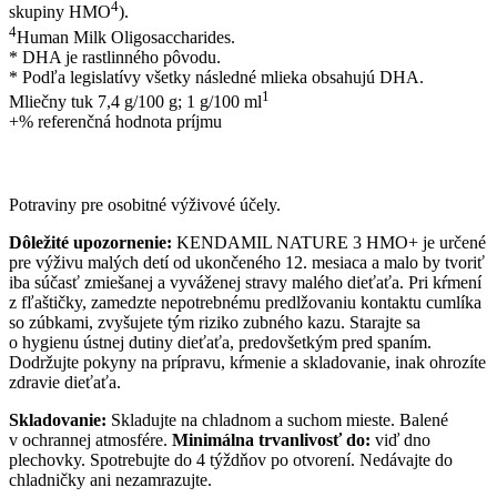
4
skupiny HMO
).
4
Human Milk Oligosaccharides.
* DHA je rastlinného pôvodu.
* Podľa legislatívy všetky následné mlieka obsahujú DHA.
1
Mliečny tuk 7,4 g/100 g; 1 g/100 ml
+% referenčná hodnota príjmu
Potraviny pre osobitné výživové účely.
Dôležité upozornenie:
KENDAMIL NATURE 3 HMO+ je určené
pre výživu malých detí od ukončeného 12. mesiaca a malo by tvoriť
iba súčasť zmiešanej a vyváženej stravy malého dieťaťa. Pri kŕmení
z fľaštičky, zamedzte nepotrebnému predlžovaniu kontaktu cumlíka
so zúbkami, zvyšujete tým riziko zubného kazu. Starajte sa
o hygienu ústnej dutiny dieťaťa, predovšetkým pred spaním.
Dodržujte pokyny na prípravu, kŕmenie a skladovanie, inak ohrozíte
zdravie dieťaťa.
Skladovanie:
Skladujte na chladnom a suchom mieste. Balené
v ochrannej atmosfére.
Minimálna trvanlivosť do:
viď dno
plechovky. Spotrebujte do 4 týždňov po otvorení. Nedávajte do
chladničky ani nezamrazujte.