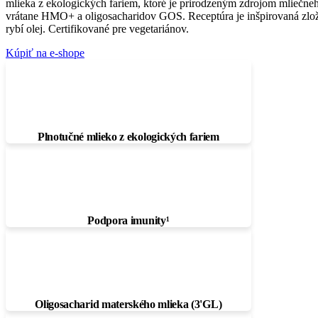
mlieka z ekologických fariem, ktoré je prirodzeným zdrojom mliečneh
vrátane HMO+ a oligosacharidov GOS. Receptúra ​​je inšpirovaná zl
rybí olej. Certifikované pre vegetariánov.
Kúpiť na e-shope
Plnotučné mlieko z ekologických fariem
Podpora imunity¹
Oligosacharid materského mlieka (3'GL)